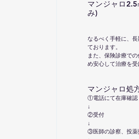
​マンジャロ2.
み)　
​なるべく手軽に、
ております。
また、保険診療での
め安心して治療を受
マンジャロ処
①電話にて在庫確認
↓
②受付
↓
③医師の診察、投薬