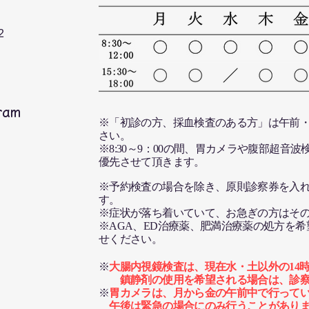
円 税
2
ram
※「初診の方、採血検査のある方」は午前・
さい。
※8:30～9：00の間、胃カメラや腹部超音
優先させて頂きます。
※予約検査の場合を除き、原則診察券を入
す。
​※症状が落ち着いていて、お急ぎの方はそ
​※AGA、ED治療薬、肥満治療薬の処方を
せください。
※
大腸内視鏡検査は、現在水・土以外の14時
​ 鎮静剤の使用を希望される場合は、診
※
胃カメラは、月から金の午前中で行って
​ 午後は緊急の場合にのみ行うことがあり