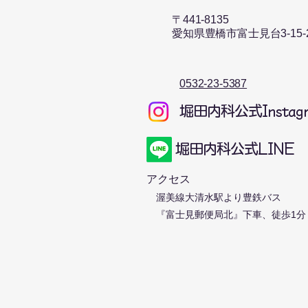
〒441-8135​
愛知県豊橋市富士見台3-15-
​0532-23-5387
​堀田内科公式Instag
​堀田内科公式LINE
アクセス
渥美線大清水駅より豊鉄バス
『富士
見郵便局北』下車、徒歩1分