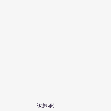
当院
まし
もと
にて
価で
も新
プロ
6月14日(第2土曜日)の診療に
(30
ついて
フィ
​診療時間
㎎ 