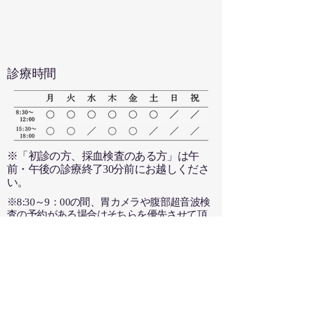
​診療時間
※「初診の方、採血検査のある方」は午
前・午後の診療終了30分前にお越しくださ
い。
※8:30～9：00の間、胃カメラや腹部超音波検
査の予約がある場合はそちらを優先させて頂
きます。
※予約検査の場合を除き、原則診察券を入
れて頂いた順番に診察していきます。
​※症状が落ち着いていて、お急ぎの方はそ
の旨を受付でお伝えください。
​※AGA、ED治療薬、肥満治療薬の処方を