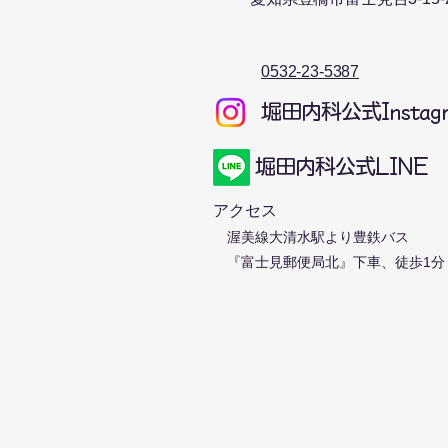
​0532-23-5387
​堀田内科公式Instag
​堀田内科公式LINE
アクセス
渥美線大清水駅より豊鉄バス
『富士
見郵便局北』下車、徒歩1分