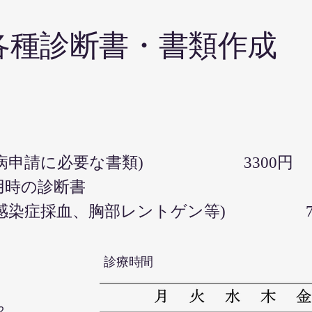
各種診断書・書類作成
断書 220
難病申請に必要な書類) 3300円
用時の診断書
感染症採血、胸部レントゲン等) 75
​診療時間
2