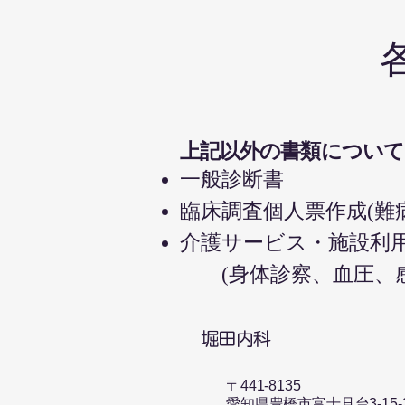
​上記以外の書類について
一般診
臨床調査個人票作成(
介護サービス・施設利
(身体診察、血圧、
​堀田内科
〒441-8135​
愛知県豊橋市富士見台3-15-