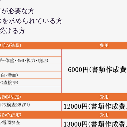
す
断が必要な方
診を求められている方
受ける方