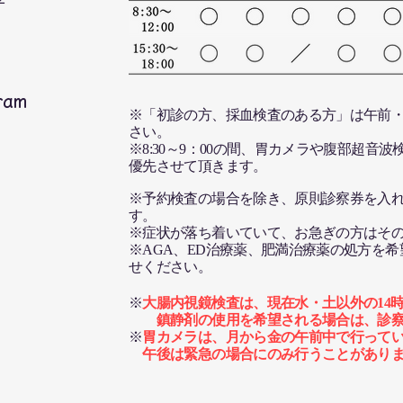
ram
※「初診の方、採血検査のある方」は午前・
さい。
※8:30～9：00の間、胃カメラや腹部超音
優先させて頂きます。
※予約検査の場合を除き、原則診察券を入
す。
​※症状が落ち着いていて、お急ぎの方はそ
​※AGA、ED治療薬、肥満治療薬の処方を
せください。
※
大腸内視鏡検査は、現在水・土以外の14時
​ 鎮静剤の使用を希望される場合は、診
※
胃カメラは、月から金の午前中で行って
​ 午後は緊急の場合にのみ行うことがあり