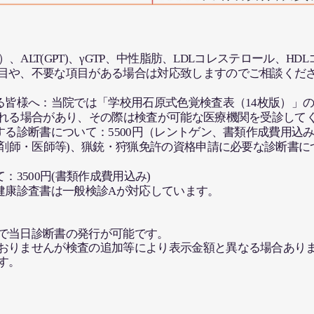
）、ALT(GPT)、γGTP、中性脂肪、LDLコレステロール、
目や、不要な項目がある場合は対応致しますのでご相談くだ
いる皆様へ：当院では「学校用石原式色覚検査表（14枚版）」
される場合があり、その際は検査が可能な医療機関を受診して
する診断書について：5500円（レントゲン、書類作成費用込
薬剤師・医師等)、猟銃・狩猟免許の資格申請に必要な診断書につ
：3500円(書類作成費用込み)
者健康診査書は一般検診Aが対応しています。
で当日診断書の発行が可能です。
おりませんが検査の追加等により表示金額と異なる場合あり
す。